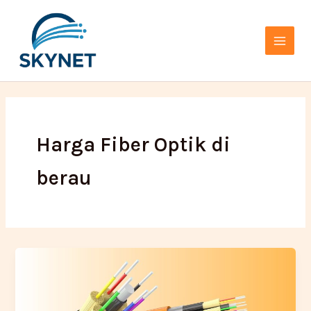
Lewati
Main
ke
Menu
konten
Harga Fiber Optik di
berau