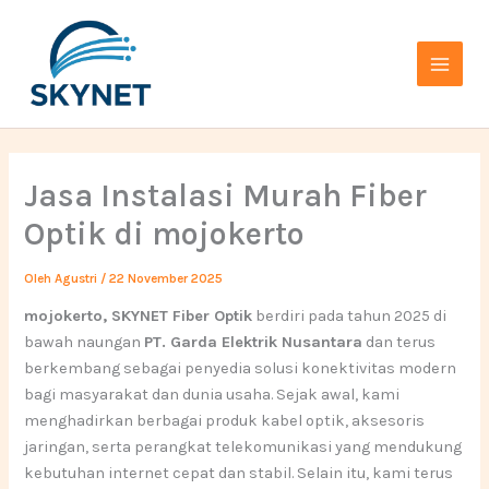
Lewati
Main
ke
Menu
konten
Jasa Instalasi Murah Fiber
Optik di mojokerto
Oleh
Agustri
/
22 November 2025
mojokerto, SKYNET Fiber Optik
berdiri pada tahun 2025 di
bawah naungan
PT. Garda Elektrik Nusantara
dan terus
berkembang sebagai penyedia solusi konektivitas modern
bagi masyarakat dan dunia usaha. Sejak awal, kami
menghadirkan berbagai produk kabel optik, aksesoris
jaringan, serta perangkat telekomunikasi yang mendukung
kebutuhan internet cepat dan stabil. Selain itu, kami terus