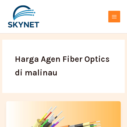
Lewati
Main
ke
Menu
konten
Harga Agen Fiber Optics
di malinau