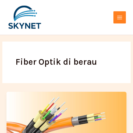
Lewati
Main
ke
Menu
konten
Fiber Optik di berau