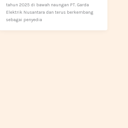
tahun 2025 di bawah naungan PT. Garda
Elektrik Nusantara dan terus berkembang
sebagai penyedia