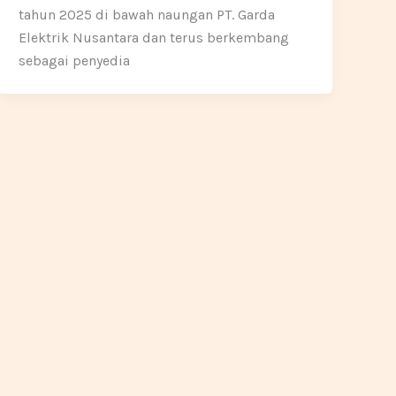
tahun 2025 di bawah naungan PT. Garda
Elektrik Nusantara dan terus berkembang
sebagai penyedia