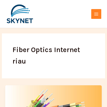
Lewati
Main
ke
Menu
konten
Fiber Optics Internet
riau