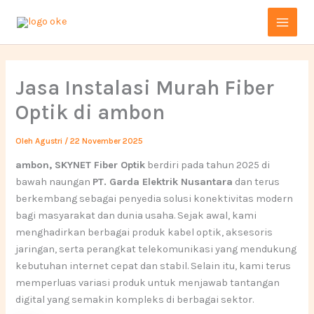
Lewati
Main
ke
Menu
konten
Jasa Instalasi Murah Fiber
Optik di ambon
Oleh
Agustri
/
22 November 2025
ambon, SKYNET Fiber Optik
berdiri pada tahun 2025 di
bawah naungan
PT. Garda Elektrik Nusantara
dan terus
berkembang sebagai penyedia solusi konektivitas modern
bagi masyarakat dan dunia usaha. Sejak awal, kami
menghadirkan berbagai produk kabel optik, aksesoris
jaringan, serta perangkat telekomunikasi yang mendukung
kebutuhan internet cepat dan stabil. Selain itu, kami terus
memperluas variasi produk untuk menjawab tantangan
digital yang semakin kompleks di berbagai sektor.