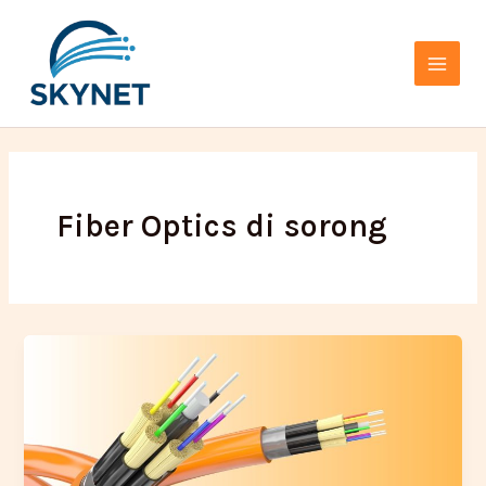
Lewati
Main
ke
Menu
konten
Fiber Optics di sorong