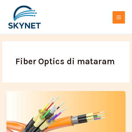
Lewati
Main
ke
Menu
konten
Fiber Optics di mataram