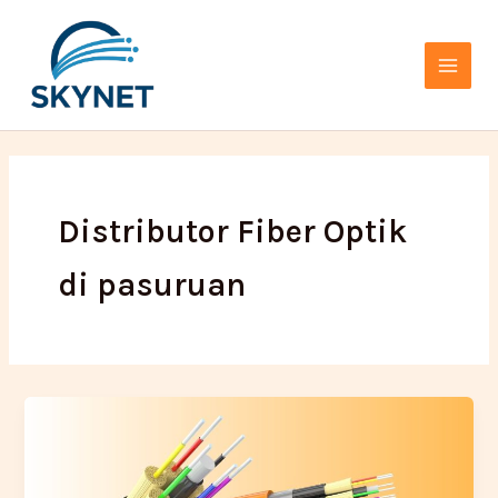
Lewati
Main
ke
Menu
konten
Distributor Fiber Optik
di pasuruan