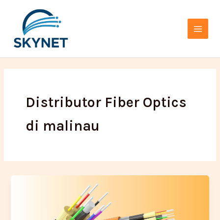
Lewati
Main
ke
Menu
konten
Distributor Fiber Optics
di malinau