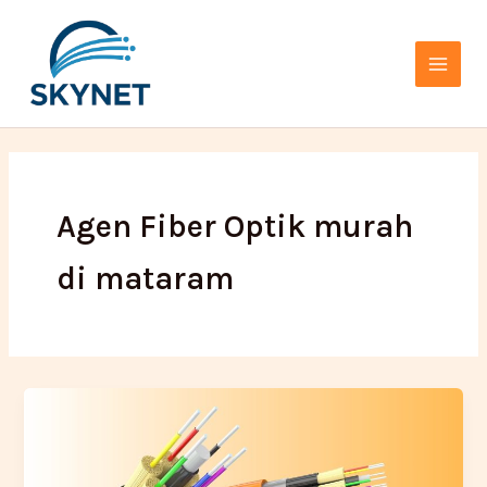
Lewati
Main
ke
Menu
konten
Agen Fiber Optik murah
di mataram