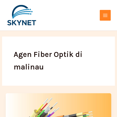
Lewati
Main
ke
Menu
konten
Agen Fiber Optik di
malinau