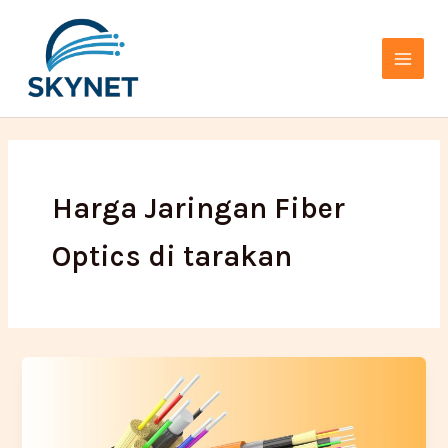
Lewati
Main
ke
Menu
konten
Harga Jaringan Fiber
Optics di tarakan