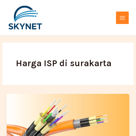
Lewati
Main
ke
Menu
konten
Harga ISP di surakarta