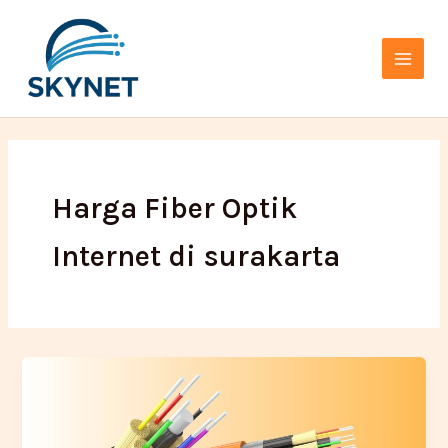
Lewati
Main
ke
Menu
konten
Harga Fiber Optik
Internet di surakarta