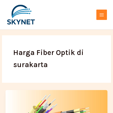
Lewati
Main
ke
Menu
konten
Harga Fiber Optik di
surakarta