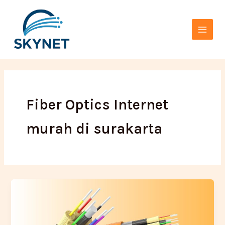
Lewati
Main
ke
Menu
konten
Fiber Optics Internet
murah di surakarta