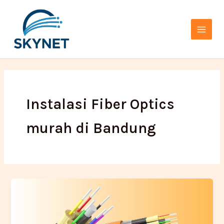
Lewati
Main
ke
Menu
konten
Instalasi Fiber Optics
murah di Bandung