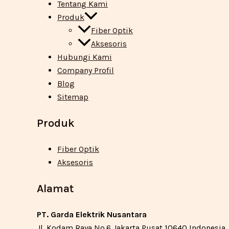
Tentang Kami
Produk
Fiber Optik
Aksesoris
Hubungi Kami
Company Profil
Blog
Sitemap
Produk
Fiber Optik
Aksesoris
Alamat
PT. Garda Elektrik Nusantara
Jl. Kodam Raya No.6 Jakarta Pusat 10640 Indonesia