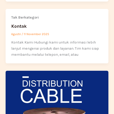
Tak Berkategori
Kontak
Agustri
/
11 November 2025
Kontak Kami Hubungi kami untuk informasi lebih
lanjut mengenai produk dan layanan. Tim kami siap
membantu melalui telepon, email, atau