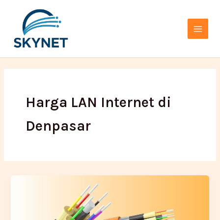
Lewati
Main
ke
Menu
konten
Harga LAN Internet di
Denpasar