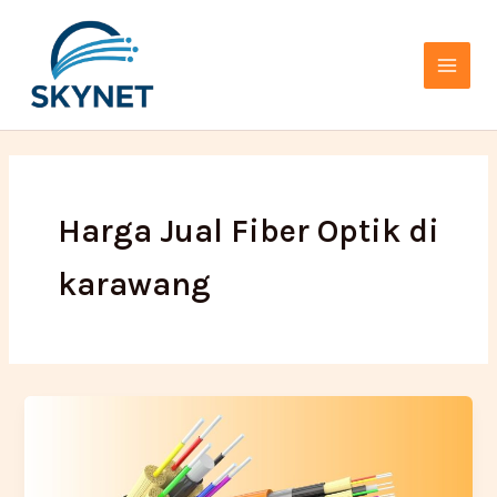
Lewati
Main
ke
Menu
konten
Harga Jual Fiber Optik di
karawang