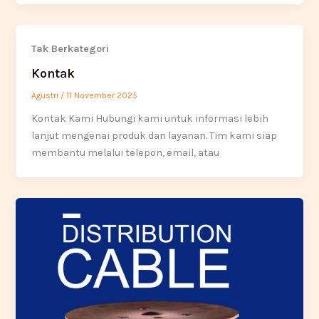
Tak Berkategori
Kontak
Agustri
/
11 November 2025
Kontak Kami Hubungi kami untuk informasi lebih
lanjut mengenai produk dan layanan. Tim kami siap
membantu melalui telepon, email, atau