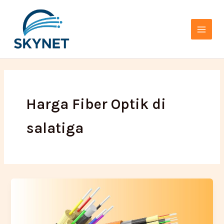
Lewati
Main
ke
Menu
konten
Harga Fiber Optik di
salatiga