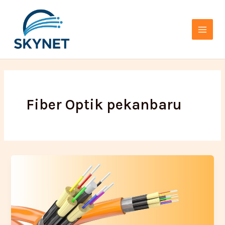
Lewati
Main
ke
Menu
konten
Fiber Optik pekanbaru