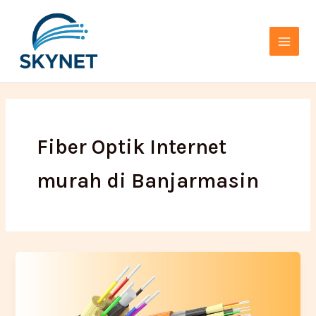
Lewati
Main
ke
Menu
konten
Fiber Optik Internet
murah di Banjarmasin