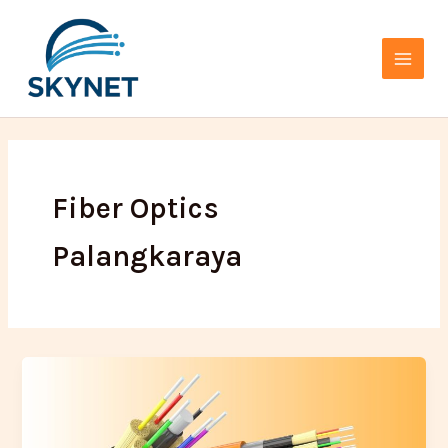
Lewati
Main
ke
Menu
konten
Fiber Optics
Palangkaraya