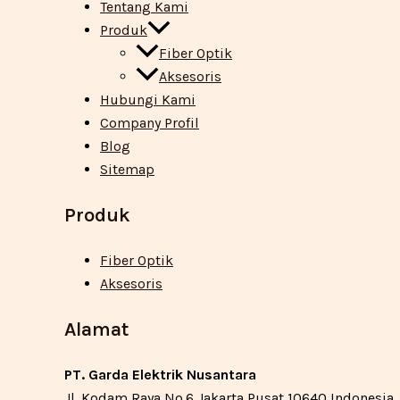
Tentang Kami
Produk
Fiber Optik
Aksesoris
Hubungi Kami
Company Profil
Blog
Sitemap
Produk
Fiber Optik
Aksesoris
Alamat
PT. Garda Elektrik Nusantara
Jl. Kodam Raya No.6 Jakarta Pusat 10640 Indonesia