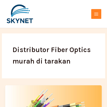
Lewati
Main
ke
Menu
konten
Distributor Fiber Optics
murah di tarakan