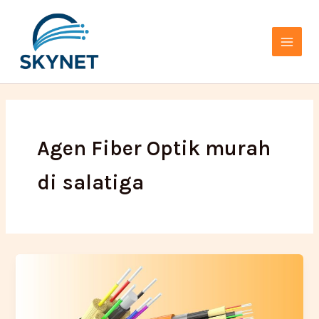
Lewati
Main
ke
Menu
konten
Agen Fiber Optik murah
di salatiga