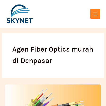
Lewati
Main
ke
Menu
konten
Agen Fiber Optics murah
di Denpasar