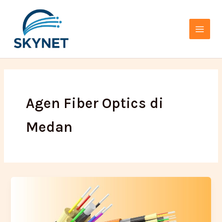
Lewati
Main
ke
Menu
konten
Agen Fiber Optics di
Medan